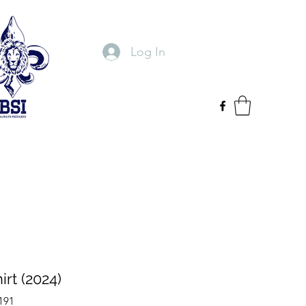
Log In
irt (2024)
191