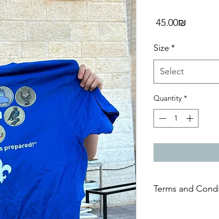
Price
‏45.00 ‏₪
Size
*
Select
Quantity
*
 הצרכן (ביטול עסקה